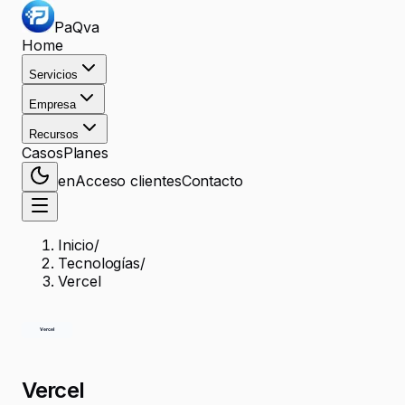
PaQva
Home
Servicios
Empresa
Recursos
Casos
Planes
en
Acceso clientes
Contacto
Inicio
/
Tecnologías
/
Vercel
Vercel