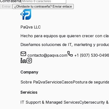
Contraseña
Entrar
¿Olvidaste tu contraseña? Enviar enlace
PaQva LLC
Hecho para equipos que quieren crecer con clar
Diseñamos soluciones de IT, marketing y product
contacto@paqva.com
+1 (937) 530-049
Company
Sobre PaQva
Servicios
Casos
Postura de segurid
Servicios
IT Support & Managed Services
Cybersecurity &